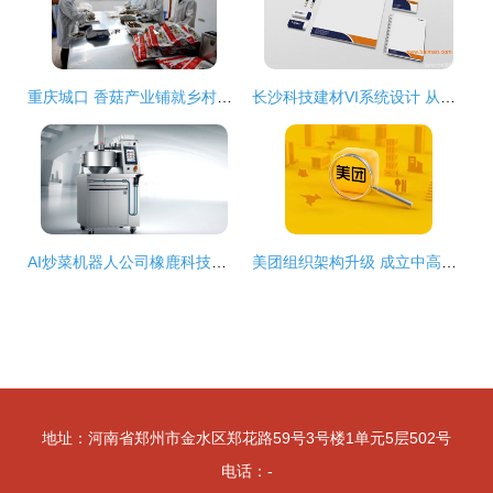
重庆城口 香菇产业铺就乡村振兴路，技术服务赋能新名片
长沙科技建材VI系统设计 从创意到落地的完整服务解析
AI炒菜机器人公司橡鹿科技再获京东近2亿元战略投资，技术服务成核心驱动力
美团组织架构升级 成立中高管发展部，王慧文交棒退休
地址：河南省郑州市金水区郑花路59号3号楼1单元5层502号
电话：-