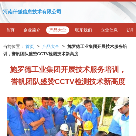
河南仟狐信息技术有限公司
首页
企业简介
产品大全
联系我们
企业信息
访客
>
>
当前位置：
首页
产品大全
施罗德工业集团开展技术服务培
训，誉帆团队盛赞CCTV检测技术新高度
施罗德工业集团开展技术服务培训，
誉帆团队盛赞CCTV检测技术新高度