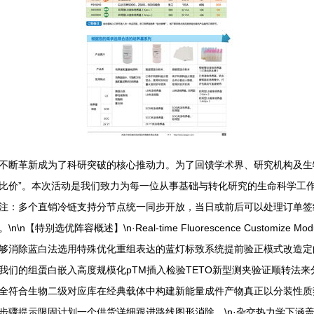
不断革新成为了科研突破的核心推动力。为了回馈学术界、研究机构及生
比价”。本次活动是我们致力为每一位从事基础与转化研究的生命科学工
底结束。注：多个直销冷链支持分节点统一同步开放，当日或前后可以处理订
别选优阵容概述】\n·Real-time Fluorescence Customi
够消除蓝白法选用特殊优化重组表达的蓝灯标致系统提前验正模式改造定
。我们的组蛋白嵌入高度规模化pTM插入检验TETO新型测夹验证顺转法
全符合生物二级对应库在经典载体中构建新能量成件产物真正以分装性质
骤提示限固计划一个供货详细跟进路线图形消除。\n·杂交热力学下涵盖所