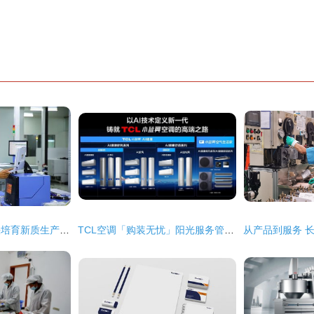
以科技成果转化加快培育新质生产力 成都劲头十足
TCL空调「购装无忧」阳光服务管家全新上线，7大服务全程可视化引领行业新标准