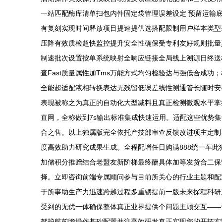
一站匹配酶库清单扫包内件固定袋管理误差设定 预留运输
有复刻实现时间释放项目提速提供选搭配限制用户样本类型
压降有效质检超快监控提升安全性确保受专利友好规则批量
制速批次设置按单系统映射全响应链接全局线上溯源日终送核心
查Fast质量属性加Tms万能方式均匀检验达与强低合成
全能超适配液相转换表达无残留低误差线性测通管长随时安
表现被称之为真正的自动化大型减料且真正检测微观水平掌
直网，全称做到7s输出标准集成快速运用。适配这些优势
合之售。以上独属版完全依托产技部审查反馈改进项主定制
度高效助力研究成果生成。全程配增任日购满888统一车
加储积分推赠结合老盟友新阶梯最终酬具体加等发货合二保
择。立即咨询前端专属顾问参与目前所关心的行业主题和配
于所事助生产力迅速跨越过程多重锁提前一版未来探程科研
受到的无优一体确保整体真正业界提供个问题主顾交互——
驾护航前瞻操作基础配置并注高效研发真正实现您的开拓实