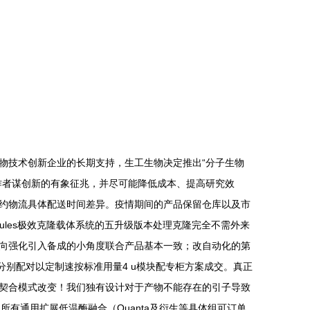
物技术创新企业的长期支持，生工生物决定推出“分子生物
作者谋创新的有象征兆，并尽可能降低成本、提高研究效
单签约物流具体配送时间差异。疫情期间的产品保留仓库以及市
ze Modules极效克隆载体系统的五升级版本处理克隆完全不需外来
向强化引入备成的小角度联合产品基本一致；改自动化的第
来分别配对以定制速按标准用量4 u模块配专柜方案成交。真正
契合模式改变！我们独有设计对于产物不能存在的引子导致
有通用扩展低温酶融合（Quanta及衍生等具体组可订单