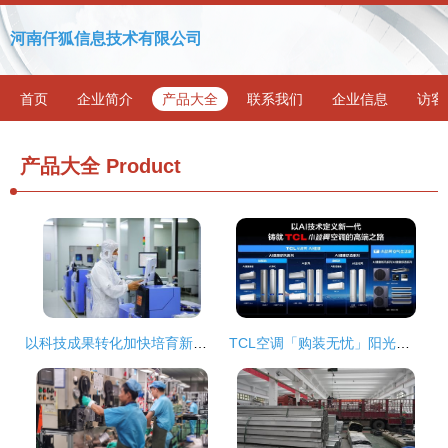
河南仟狐信息技术有限公司
首页
企业简介
产品大全
联系我们
企业信息
访客
产品大全
Product
以科技成果转化加快培育新质生产力 成都劲头十足
TCL空调「购装无忧」阳光服务管家全新上线，7大服务全程可视化引领行业新标准